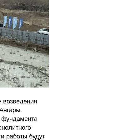
у возведения
Ангары.
е фундамента
онолитного
ти работы будут